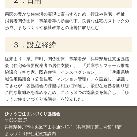
県民の豊かな住生活の実現に寄与するため、行政や住宅・福祉・
消費者関係団体・事業者等の参画の下、良質な住宅のストックの
形成、まちづくりや福祉政策との連携に取り組む。
３．設立経緯
従来より、県、市町、関係団体、事業者が「兵庫県居住支援協議
会（住宅確保要配慮者の居住支援）」、「兵庫県リフォーム推進
協議会（空き家、既存住宅、インスペクション）」、「兵庫県地
域住宅協議会（公営住宅、マンション管理）」を設置し、協議し
てきたが、各協議会の課題は相互に関連し、緊密な連携を図り総
合的な取組みを進めるため、これら３つの協議会を統合し、「ひ
ょうご住まいづくり協議会」を設立した。
ひょうご住まいづくり協議会
〒650-8567
兵庫県神戸市中央区下山手通5-10-1（兵庫県庁第１号館11階）
まちづくり部住宅政策課内