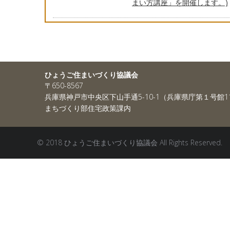
まい方講座」を開催します。)
ひょうご住まいづくり協議会
〒650-8567
兵庫県神戸市中央区下山手通5-10-1（兵庫県庁第１号館1
まちづくり部住宅政策課内
© 2018 ひょうご住まいづくり協議会 All Rights Reserved.