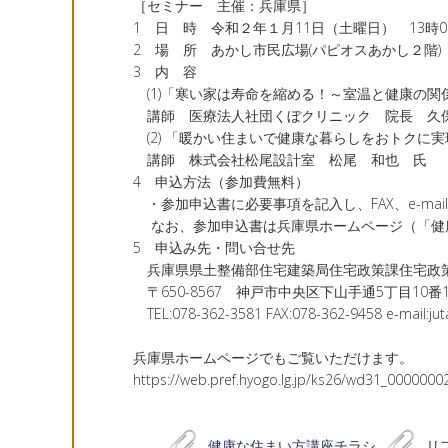
［セミナー 主催：兵庫県］
1 日 時 令和２年１月11日（土曜日） 13時00
2 場 所 あかし市民広場(パピオスあかし２階)
3 内 容
(1)「寒い家は寿命を縮める！～室温と健康の関
講師 医療法人社団くぼクリニック 院長 久
(2) 「暖かい住まいで健康な暮らしをおトクに実
講師 株式会社松尾設計室 松尾 和也 氏
4 申込方法（参加費無料）
・参加申込書に必要事項を記入し、FAX、e-ma
なお、参加申込書は兵庫県ホームページ（「健
5 申込み先・問い合せ先
兵庫県県土整備部住宅建築局住宅政策課住宅政
〒650-8567 神戸市中央区下山手通5丁目10番
TEL:078-362-3581 FAX:078-362-9458 e-mail:juta
兵庫県ホームページでもご覧いただけます。
https://web.pref.hyogo.lg.jp/ks26/wd31_0000000
健康な住まい方講座チラシ
リ