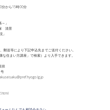
分から15時00分
係～」
保 清景
現」
il、郵送等により下記申込先までご送付ください。
康な住まい方講座」で検索）より入手できます。
策班
1号
kuseisaku@pref.hyogo.lg.jp
2.html
フォームなんでも相談会チラシ